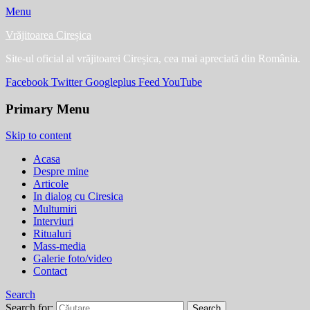
Menu
Vrăjitoarea Cireșica
Site-ul oficial al vrăjitoarei Cireșica, cea mai apreciată din România.
Facebook
Twitter
Googleplus
Feed
YouTube
Primary Menu
Skip to content
Acasa
Despre mine
Articole
In dialog cu Ciresica
Multumiri
Interviuri
Ritualuri
Mass-media
Galerie foto/video
Contact
Search
Search for: