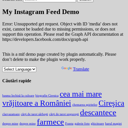
My Instagram Feed Demo
Error: Unsupported get request. Object with ID 'media' does not
exist, cannot be loaded due to missing permissions, or does not
support this operation. Please read the Graph API documentation at
https://developers.facebook.com/docs/graph-api
This is a mif demo page created by plugin automatically. Please
don’t delete to make the plugin work properly.
Powered by
Translate
Căutări rapide
cea mai mare
basma închisă la culoare
biografie Ciresica
vrăjitoare a României
Cireşica
chemarea spiritelor
descantece
clarvazatoare
cărți de tarot sârbești
cărți de tarot ungurești
farmece
despre mine
dezpre mine
Franta
galerie foto
ghicitoare
harul magiei