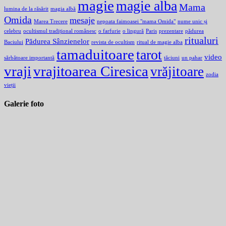
magie
magie alba
Mama
lumina de la răsărit
magia albă
Omida
mesaje
Marea Trecere
nepoata faimoasei "mama Omida"
nume unic și
celebru
ocultismul tradițional românesc
o farfurie
o lingură
Paris
prezentare
pădurea
ritualuri
Pădurea Sânzienelor
Baciului
revista de ocultism
ritual de magie alba
tamaduitoare
tarot
video
sărbătoare importantă
tăciuni
un pahar
vraji
vrajitoarea Ciresica
vrăjitoare
zodia
vieții
Galerie foto