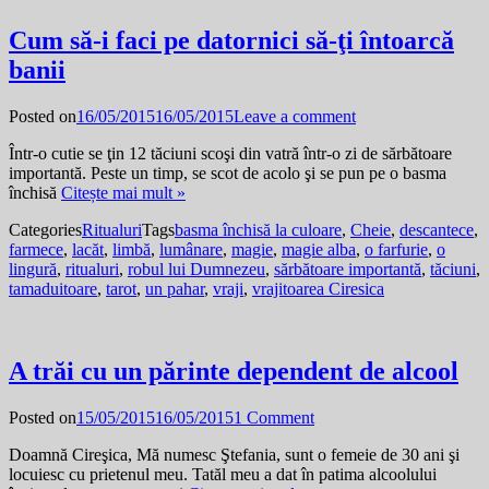
Cum să-i faci pe datornici să-ţi întoarcă
banii
Posted on
16/05/2015
16/05/2015
Leave a comment
Într-o cutie se ţin 12 tăciuni scoşi din vatră într-o zi de sărbătoare
importantă. Peste un timp, se scot de acolo şi se pun pe o basma
închisă
Citește mai mult »
Categories
Ritualuri
Tags
basma închisă la culoare
,
Cheie
,
descantece
,
farmece
,
lacăt
,
limbă
,
lumânare
,
magie
,
magie alba
,
o farfurie
,
o
lingură
,
ritualuri
,
robul lui Dumnezeu
,
sărbătoare importantă
,
tăciuni
,
tamaduitoare
,
tarot
,
un pahar
,
vraji
,
vrajitoarea Ciresica
A trăi cu un părinte dependent de alcool
Posted on
15/05/2015
16/05/2015
1 Comment
Doamnă Cireşica, Mă numesc Ştefania, sunt o femeie de 30 ani şi
locuiesc cu prietenul meu. Tatăl meu a dat în patima alcoolului