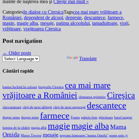
înainte de naşterea mea şi
Citește mai mult »
Categories
In dialog cu Ciresica
Tags
cea mai mare vrăjitoare a
României
,
dependent de alcool
,
depresie
,
descantece
,
farmece
,
magie
,
magie alba
,
mesaje
,
patima alcoolului
,
tamaduitoare
,
vraji
,
vrăjitoare
,
vrajitoarea Ciresica
Post navigation
←
Older posts
Powered by
Translate
Căutări rapide
cea mai mare
basma închisă la culoare
biografie Ciresica
vrăjitoare a României
Cireşica
chemarea spiritelor
descantece
clarvazatoare
cărți de tarot sârbești
cărți de tarot ungurești
farmece
despre mine
dezpre mine
Franta
galerie foto
ghicitoare
harul magiei
magie
magie alba
Mama
lumina de la răsărit
magia albă
Omida
mesaje
Marea Trecere
nepoata faimoasei "mama Omida"
nume unic și