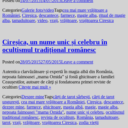
Posted on
14/07/2015
14/07/2015
Leave a comment
Categories
Galerie foto/video
Tags
cea mai mare vrăjitoare a
României
,
Cireşica
,
descantece
,
farmece
,
magie alba
,
ritual de magie
alba
,
tamaduitoare
,
video
,
vraji
,
vrăjitoare
,
vrajitoarea Ciresica
Cireșica, un nume unic și celebru în
ocultismul tradițional românesc
Posted on
28/05/2015
27/05/2015
Leave a comment
Autentica clarvăzătoare și expertă în magia albă din România,
nepoata faimoasei „mama Omida” și fostă ghicitoare a familiei
Ceaușestilor, autoare de cărţi și fondatoarea primei reviste de
ocultism
Citește mai mult »
Categories
Despre mine
Tags
cărți de tarot sârbești
,
cărți de tarot
ungurești
,
cea mai mare vrăjitoare a României
,
Cireşica
,
descantece
,
dezpre mine
,
farmece
,
ghicitoare
,
magia albă
,
magie
,
magie alba
,
nepoata faimoasei "mama Omida"
,
nume unic și celebru
,
ocultismul
tradițional românesc
,
revista de ocultism
,
România
,
tamaduitoare
,
tarot
,
vraji
,
vrăjitoare
,
vrajitoarea Ciresica
,
zodia vieții