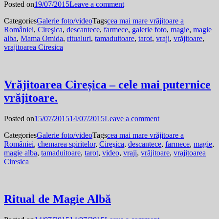
Posted on
19/07/2015
Leave a comment
Categories
Galerie foto/video
Tags
cea mai mare vrăjitoare a
României
,
Cireşica
,
descantece
,
farmece
,
galerie foto
,
magie
,
magie
alba
,
Mama Omida
,
ritualuri
,
tamaduitoare
,
tarot
,
vraji
,
vrăjitoare
,
vrajitoarea Ciresica
Vrăjitoarea Cireșica – cele mai puternice
vrăjitoare.
Posted on
15/07/2015
14/07/2015
Leave a comment
Categories
Galerie foto/video
Tags
cea mai mare vrăjitoare a
României
,
chemarea spiritelor
,
Cireşica
,
descantece
,
farmece
,
magie
,
magie alba
,
tamaduitoare
,
tarot
,
video
,
vraji
,
vrăjitoare
,
vrajitoarea
Ciresica
Ritual de Magie Albă