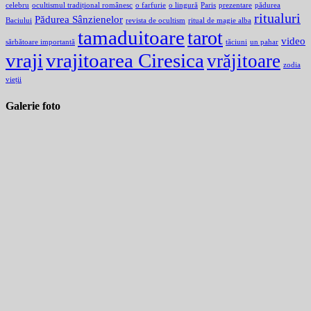
celebru
ocultismul tradițional românesc
o farfurie
o lingură
Paris
prezentare
pădurea
ritualuri
Pădurea Sânzienelor
Baciului
revista de ocultism
ritual de magie alba
tamaduitoare
tarot
video
sărbătoare importantă
tăciuni
un pahar
vraji
vrajitoarea Ciresica
vrăjitoare
zodia
vieții
Galerie foto