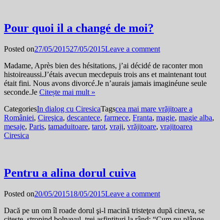
Pour quoi il a changé de moi?
Posted on
27/05/2015
27/05/2015
Leave a comment
Madame, Après bien des hésitations, j’ai décidé de raconter mon
histoireaussi.J’étais avecun mecdepuis trois ans et maintenant tout
était fini. Nous avons divorcé.Je n’aurais jamais imaginéune seule
seconde.Je
Citește mai mult »
Categories
In dialog cu Ciresica
Tags
cea mai mare vrăjitoare a
României
,
Cireşica
,
descantece
,
farmece
,
Franta
,
magie
,
magie alba
,
mesaje
,
Paris
,
tamaduitoare
,
tarot
,
vraji
,
vrăjitoare
,
vrajitoarea
Ciresica
Pentru a alina dorul cuiva
Posted on
20/05/2015
18/05/2015
Leave a comment
Dacă pe un om îl roade dorul şi-l macină tristeţea după cineva, se
citeşte, stropind bolnavul, trei asfinţituri la rând: “Cum nu plânge