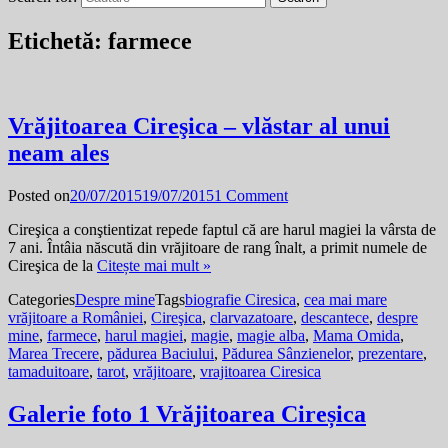
Etichetă:
farmece
Vrăjitoarea Cireşica – vlăstar al unui
neam ales
Posted on
20/07/2015
19/07/2015
1 Comment
Cireşica a conştientizat repede faptul că are harul magiei la vârsta de
7 ani. Întâia născută din vrăjitoare de rang înalt, a primit numele de
Cireşica de la
Citește mai mult »
Categories
Despre mine
Tags
biografie Ciresica
,
cea mai mare
vrăjitoare a României
,
Cireşica
,
clarvazatoare
,
descantece
,
despre
mine
,
farmece
,
harul magiei
,
magie
,
magie alba
,
Mama Omida
,
Marea Trecere
,
pădurea Baciului
,
Pădurea Sânzienelor
,
prezentare
,
tamaduitoare
,
tarot
,
vrăjitoare
,
vrajitoarea Ciresica
Galerie foto 1 Vrăjitoarea Cireșica