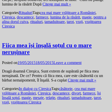
lumina de la răsărit După
Citește mai mult »
Categories
Ritualuri
Tags
cea mai mare vrăjitoare a României
,
Cireşica
,
descantece
,
farmece
,
lumina de la răsărit
,
magie
,
pentru a
alina dorul cuiva
,
ritualuri
,
tamaduitoare
,
tarot
,
vraji
,
vrajitoarea
Ciresica
Fiica mea îşi înşală soţul cu o mare
neruşinare
Posted on
19/05/2015
18/05/2015
Leave a comment
Dragă doamnă Cireşica, Sunt extrem de supărată pe fiica mea
neruşinată. De ce? Pentru că fiica mea, care este căsătorită cu un
bărbat nemaipomenit, îl înşală. S-a cuplat
Citește mai mult »
Categories
In dialog cu Ciresica
Tags
căsătorie
,
cea mai mare
vrăjitoare a României
,
Cireşica
,
descantece
,
divorţ
,
farmece
,
îşi
înşală soţul
,
magie
,
mesaje
,
relație
,
ritualuri
,
tamaduitoare
,
tarot
,
vraji
,
vrajitoarea Ciresica