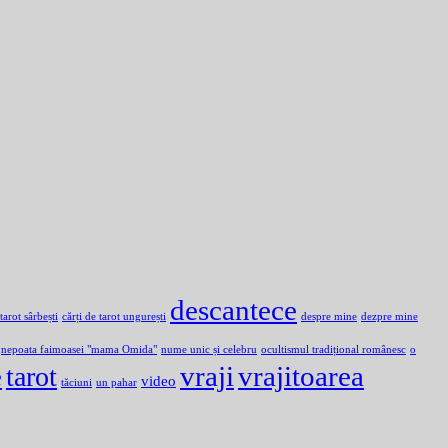
descantece
 tarot sârbești
cărți de tarot ungurești
despre mine
dezpre mine
nepoata faimoasei "mama Omida"
nume unic și celebru
ocultismul tradițional românesc
o
e
vraji
vrajitoarea
tarot
video
tăciuni
un pahar