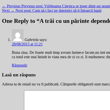
← Previous
Previous post:
Vrăjitoarea Cireşica se trage dintr-un neam
Next →
Next post:
Cum să-i faci pe datornici să-ţi întoarcă banii
One Reply to “A trăi cu un părinte depend
Gabriela
says:
28/08/2015 at 11:21
Buna ziua. De foarte mult timp aveam farmece facute,nu imi merg
ca totul este mai linistit in viata mea de zi cu zi. Ii multumesc d
Răspunde
Lasă un răspuns
Adresa ta de email nu va fi publicată.
Câmpurile obligatorii sunt marc