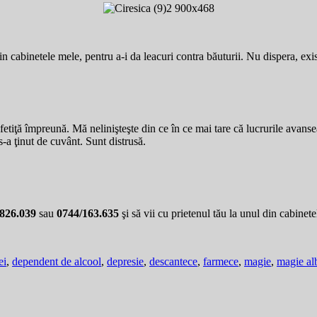
in cabinetele mele, pentru a-i da leacuri contra băuturii. Nu dispera, exi
tiţă împreună. Mă nelinişteşte din ce în ce mai tare că lucrurile avanse
-a ţinut de cuvânt. Sunt distrusă.
/826.039
sau
0744/163.635
şi să vii cu prietenul tău la unul din cabinete
ei
,
dependent de alcool
,
depresie
,
descantece
,
farmece
,
magie
,
magie al