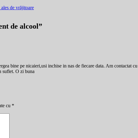
 ales de vrăjitoare
ent de alcool”
ea bine pe nicaieri,usi inchise in nas de fiecare data. Am contactat c
in suflet. O zi buna
ate cu
*