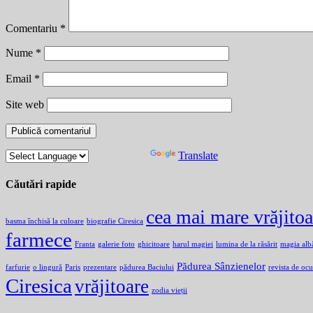
Comentariu
*
Nume
*
Email
*
Site web
Powered by
Translate
Căutări rapide
cea mai mare vrăjito
basma închisă la culoare
biografie Ciresica
farmece
Franta
galerie foto
ghicitoare
harul magiei
lumina de la răsărit
magia alb
Pădurea Sânzienelor
farfurie
o lingură
Paris
prezentare
pădurea Baciului
revista de ocu
Ciresica
vrăjitoare
zodia vieții