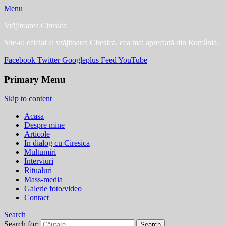
Menu
Vrăjitoarea Cireșica
Site-ul oficial al vrăjitoarei Cireșica, cea mai apreciată din România.
Facebook
Twitter
Googleplus
Feed
YouTube
Primary Menu
Skip to content
Acasa
Despre mine
Articole
In dialog cu Ciresica
Multumiri
Interviuri
Ritualuri
Mass-media
Galerie foto/video
Contact
Search
Search for: