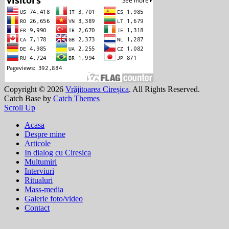
Copyright © 2026
Vrăjitoarea Cireșica
. All Rights Reserved.
Catch Base by
Catch Themes
Scroll Up
Acasa
Despre mine
Articole
In dialog cu Ciresica
Multumiri
Interviuri
Ritualuri
Mass-media
Galerie foto/video
Contact
Translate »