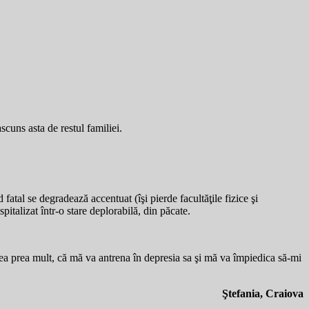
cuns asta de restul familiei.
atal se degradează accentuat (îşi pierde facultăţile fizice şi
pitalizat într-o stare deplorabilă, din păcate.
ea prea mult, că mă va antrena în depresia sa şi mă va împiedica să-mi
Ştefania, Craiova