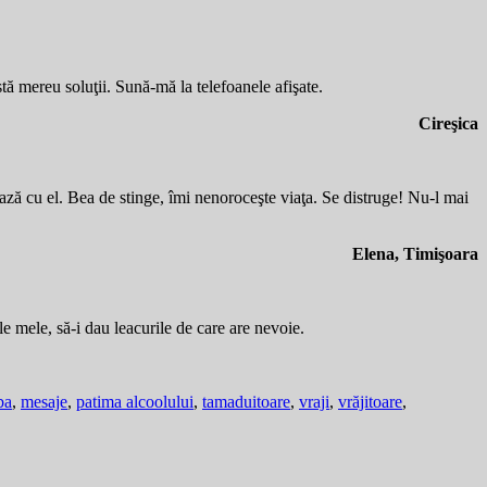
stă mereu soluţii. Sună-mă la telefoanele afişate.
Cireşica
ază cu el. Bea de stinge, îmi nenoroceşte viaţa. Se distruge! Nu-l mai
Elena, Timişoara
le mele, să-i dau leacurile de care are nevoie.
ba
,
mesaje
,
patima alcoolului
,
tamaduitoare
,
vraji
,
vrăjitoare
,