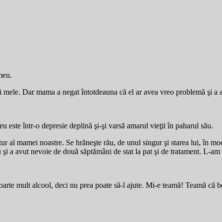
meu.
ii mele. Dar mama a negat întotdeauna că el ar avea vreo problemă şi a as
u este într-o depresie deplină şi-şi varsă amarul vieţii în paharul său.
al mamei noastre. Se hrăneşte rău, de unul singur şi starea lui, în mod f
u şi a avut nevoie de două săptămâni de stat la pat şi de tratament. L-am s
oarte mult alcool, deci nu prea poate să-l ajute. Mi-e teamă! Teamă că b