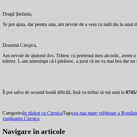
Dragă Ştefania,
Te pot ajuta, dar pentru asta, am nevoie de a veni cu tatăl tău la unul d
Doamnă Cireşica,
Am nevoie de ajutorul dvs. Trăiesc cu prietenul meu alcoolic, avem o fe
tolerez. L-am ameninţat că-l părăsesc, a jurat că nu va mai bea dar nu s
Îl pot salva de această boală dificilă, însă va trebui să mă suni la
0745
Categories
In dialog cu Ciresica
Tags
cea mai mare vrăjitoare a Români
vrajitoarea Ciresica
Navigare în articole