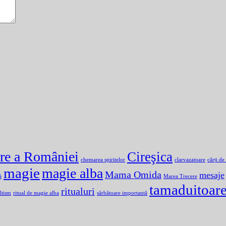
are a României
Cireşica
chemarea spiritelor
clarvazatoare
cărți de
magie
magie alba
Mama Omida
mesaje
ă
Marea Trecere
tamaduitoar
ritualuri
ltism
ritual de magie alba
sărbătoare importantă