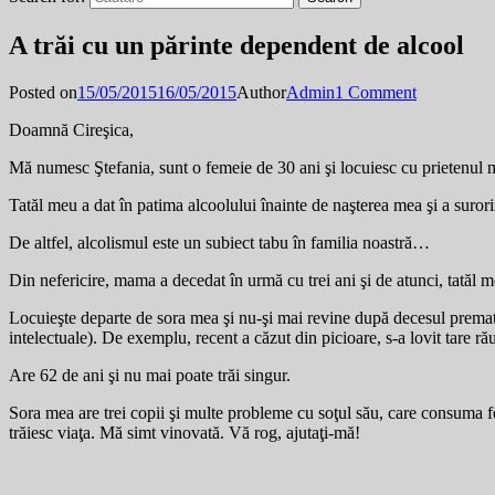
A trăi cu un părinte dependent de alcool
Posted on
15/05/2015
16/05/2015
Author
Admin
1 Comment
Doamnă Cireşica,
Mă numesc Ştefania, sunt o femeie de 30 ani şi locuiesc cu prietenul 
Tatăl meu a dat în patima alcoolului înainte de naşterea mea şi a suror
De altfel, alcolismul este un subiect tabu în familia noastră…
Din nefericire, mama a decedat în urmă cu trei ani şi de atunci, tatăl me
Locuieşte departe de sora mea şi nu-şi mai revine după decesul prematur 
intelectuale). De exemplu, recent a căzut din picioare, s-a lovit tare ră
Are 62 de ani şi nu mai poate trăi singur.
Sora mea are trei copii şi multe probleme cu soţul său, care consuma f
trăiesc viaţa. Mă simt vinovată. Vă rog, ajutaţi-mă!