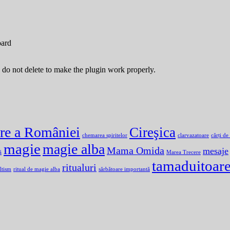
oard
 do not delete to make the plugin work properly.
are a României
Cireşica
chemarea spiritelor
clarvazatoare
cărți de
magie
magie alba
Mama Omida
mesaje
ă
Marea Trecere
tamaduitoar
ritualuri
ltism
ritual de magie alba
sărbătoare importantă