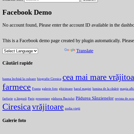
Facebook Demo
No account found, Please enter the account ID available in the dashb
This is a Facebook demo page created by plugin automatically. Please
Powered by
Translate
Căutări rapide
cea mai mare vrăjito
basma închisă la culoare
biografie Ciresica
farmece
Franta
galerie foto
ghicitoare
harul magiei
lumina de la răsărit
magia alb
Pădurea Sânzienelor
farfurie
o lingură
Paris
prezentare
pădurea Baciului
revista de ocu
Ciresica
vrăjitoare
zodia vieții
Galerie foto