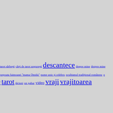
descantece
 tarot sârbești
cărți de tarot ungurești
despre mine
dezpre mine
nepoata faimoasei "mama Omida"
nume unic și celebru
ocultismul tradițional românesc
o
e
vraji
vrajitoarea
tarot
video
tăciuni
un pahar