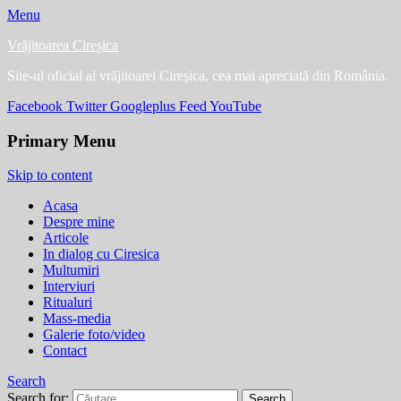
Menu
Vrăjitoarea Cireșica
Site-ul oficial al vrăjitoarei Cireșica, cea mai apreciată din România.
Facebook
Twitter
Googleplus
Feed
YouTube
Primary Menu
Skip to content
Acasa
Despre mine
Articole
In dialog cu Ciresica
Multumiri
Interviuri
Ritualuri
Mass-media
Galerie foto/video
Contact
Search
Search for: