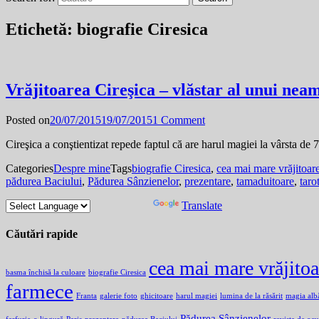
Etichetă:
biografie Ciresica
Vrăjitoarea Cireşica – vlăstar al unui neam
Posted on
20/07/2015
19/07/2015
1 Comment
Cireşica a conştientizat repede faptul că are harul magiei la vârsta de 7
Categories
Despre mine
Tags
biografie Ciresica
,
cea mai mare vrăjitoar
pădurea Baciului
,
Pădurea Sânzienelor
,
prezentare
,
tamaduitoare
,
taro
Powered by
Translate
Căutări rapide
cea mai mare vrăjito
basma închisă la culoare
biografie Ciresica
farmece
Franta
galerie foto
ghicitoare
harul magiei
lumina de la răsărit
magia alb
Pădurea Sânzienelor