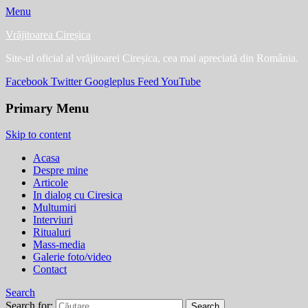
Menu
Vrăjitoarea Cireșica
Site-ul oficial al vrăjitoarei Cireșica, cea mai apreciată din România.
Facebook
Twitter
Googleplus
Feed
YouTube
Primary Menu
Skip to content
Acasa
Despre mine
Articole
In dialog cu Ciresica
Multumiri
Interviuri
Ritualuri
Mass-media
Galerie foto/video
Contact
Search
Search for: