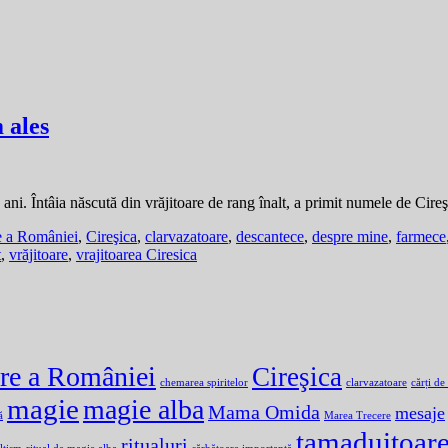
 ales
 ani. Întâia născută din vrăjitoare de rang înalt, a primit numele de Cire
e a României
,
Cireşica
,
clarvazatoare
,
descantece
,
despre mine
,
farmece
t
,
vrăjitoare
,
vrajitoarea Ciresica
are a României
Cireşica
chemarea spiritelor
clarvazatoare
cărți de
magie
magie alba
Mama Omida
mesaje
ă
Marea Trecere
tamaduitoar
ritualuri