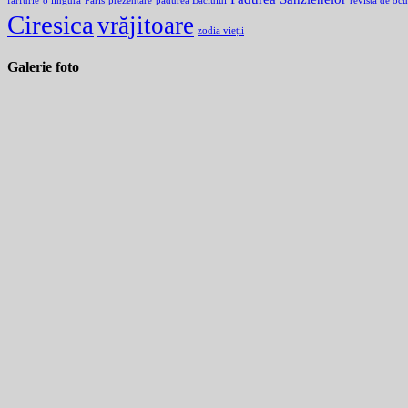
farfurie
o lingură
Paris
prezentare
pădurea Baciului
revista de ocu
Ciresica
vrăjitoare
zodia vieții
Galerie foto