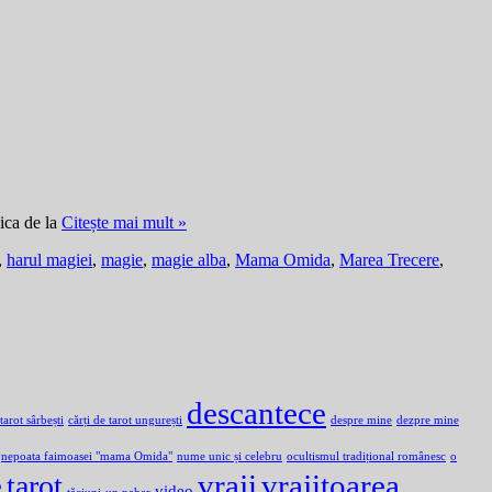
şica de la
Citește mai mult »
,
harul magiei
,
magie
,
magie alba
,
Mama Omida
,
Marea Trecere
,
descantece
 tarot sârbești
cărți de tarot ungurești
despre mine
dezpre mine
nepoata faimoasei "mama Omida"
nume unic și celebru
ocultismul tradițional românesc
o
e
vraji
vrajitoarea
tarot
video