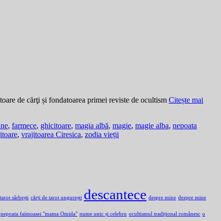
oare de cărţi și fondatoarea primei reviste de ocultism
Citește mai
ine
,
farmece
,
ghicitoare
,
magia albă
,
magie
,
magie alba
,
nepoata
itoare
,
vrajitoarea Ciresica
,
zodia vieții
descantece
 tarot sârbești
cărți de tarot ungurești
despre mine
dezpre mine
nepoata faimoasei "mama Omida"
nume unic și celebru
ocultismul tradițional românesc
o