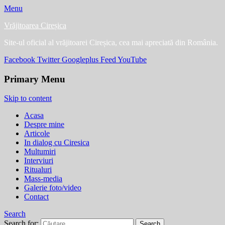
Menu
Vrăjitoarea Cireșica
Site-ul oficial al vrăjitoarei Cireșica, cea mai apreciată din România.
Facebook
Twitter
Googleplus
Feed
YouTube
Primary Menu
Skip to content
Acasa
Despre mine
Articole
In dialog cu Ciresica
Multumiri
Interviuri
Ritualuri
Mass-media
Galerie foto/video
Contact
Search
Search for: