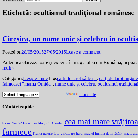
Etichetă:
ocultismul tradițional românesc
Cireșica, un nume unic și celebru în ocult
Posted on
28/05/2015
27/05/2015
Leave a comment
Autentica clarvăzătoare și expertă în magia albă din România, nepoata 
mult »
Categories
Despre mine
Tags
cărți de tarot sârbești
,
cărți de tarot ungure
faimoasei "mama Omida"
,
nume unic și celebru
,
ocultismul tradițion
Powered by
Translate
Căutări rapide
cea mai mare vrăjito
basma închisă la culoare
biografie Ciresica
farmece
Franta
galerie foto
ghicitoare
harul magiei
lumina de la răsărit
magia alb