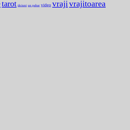
e
vraji
vrajitoarea
tarot
video
tăciuni
un pahar