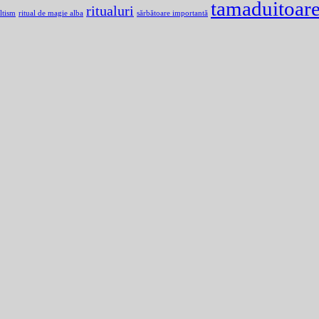
tamaduitoar
ritualuri
ltism
ritual de magie alba
sărbătoare importantă