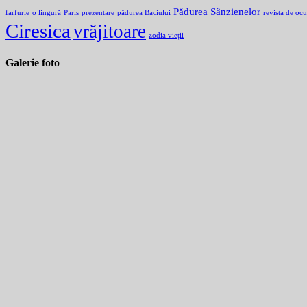
Pădurea Sânzienelor
farfurie
o lingură
Paris
prezentare
pădurea Baciului
revista de ocu
Ciresica
vrăjitoare
zodia vieții
Galerie foto