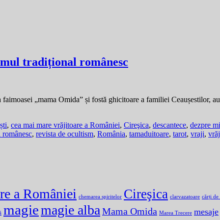
ismul tradițional românesc
faimoasei „mama Omida” și fostă ghicitoare a familiei Ceaușestilor, aut
ști
,
cea mai mare vrăjitoare a României
,
Cireşica
,
descantece
,
dezpre m
al românesc
,
revista de ocultism
,
România
,
tamaduitoare
,
tarot
,
vraji
,
vrăj
are a României
Cireşica
chemarea spiritelor
clarvazatoare
cărți de
magie
magie alba
Mama Omida
mesaje
ă
Marea Trecere